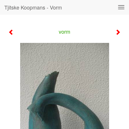
Tjitske Koopmans - Vorm
Tog
navi
vorm