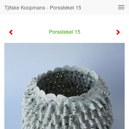
Tjitske Koopmans - Porsstekel 15
Tog
navi
Porsstekel 15