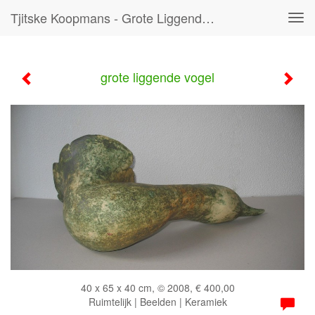
Tjitske Koopmans - Grote Liggende Vogel
Tog
navi
grote liggende vogel
40 x 65 x 40 cm, © 2008, € 400,00
Ruimtelijk | Beelden | Keramiek